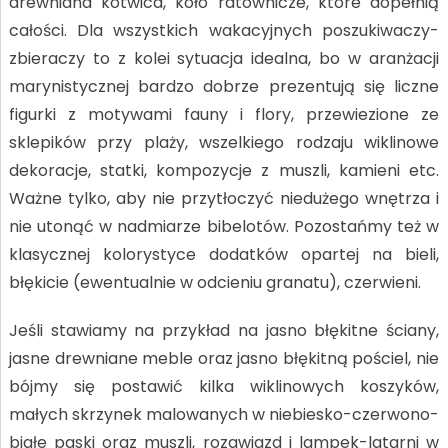
drewniana kotwica, koło ratownicze, które dopełnią
całości. Dla wszystkich wakacyjnych poszukiwaczy-
zbieraczy to z kolei sytuacja idealna, bo w aranżacji
marynistycznej bardzo dobrze prezentują się liczne
figurki z motywami fauny i flory, przewiezione ze
sklepików przy plaży, wszelkiego rodzaju wiklinowe
dekoracje, statki, kompozycje z muszli, kamieni etc.
Ważne tylko, aby nie przytłoczyć niedużego wnętrza i
nie utonąć w nadmiarze bibelotów. Pozostańmy też w
klasycznej kolorystyce dodatków opartej na bieli,
błękicie (ewentualnie w odcieniu granatu), czerwieni.
Jeśli stawiamy na przykład na jasno błękitne ściany,
jasne drewniane meble oraz jasno błękitną pościel, nie
bójmy się postawić kilka wiklinowych koszyków,
małych skrzynek malowanych w niebiesko-czerwono-
białe paski oraz muszli, rozgwiazd i lampek-latarni w