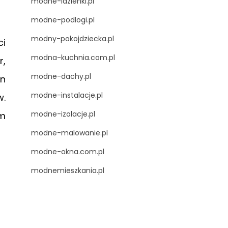
modne-lazienki.pl
modne-podlogi.pl
modny-pokojdziecka.pl
ci
modna-kuchnia.com.pl
r,
modne-dachy.pl
en
modne-instalacje.pl
w.
modne-izolacje.pl
am
modne-malowanie.pl
modne-okna.com.pl
modnemieszkania.pl