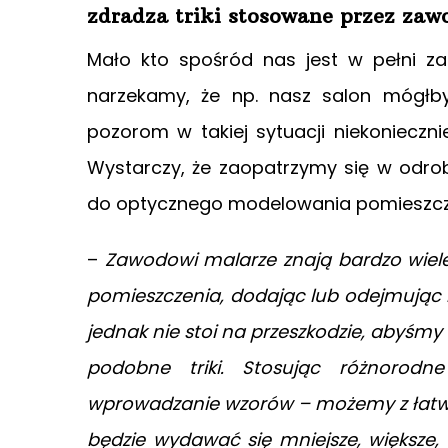
zdradza triki stosowane przez za
Mało kto spośród nas jest w pełni z
narzekamy, że np. nasz salon mógłby
pozorom w takiej sytuacji niekoniecz
Wystarczy, że zaopatrzymy się w odrob
do optycznego modelowania pomieszc
–
Zawodowi malarze znają bardzo wiele
pomieszczenia, dodając lub odejmując 
jednak nie stoi na przeszkodzie, abyśm
podobne triki. Stosując różnorodn
wprowadzanie wzorów – możemy z łatwoś
będzie wydawać się mniejsze, większe, 