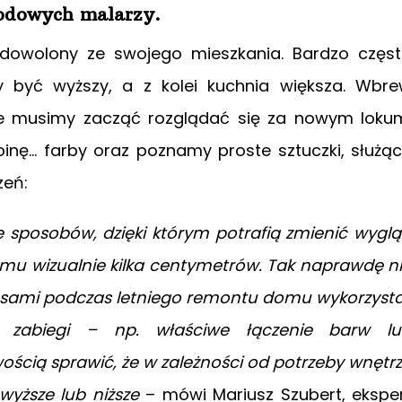
wodowych malarzy.
adowolony ze swojego mieszkania. Bardzo częs
 być wyższy, a z kolei kuchnia większa. Wbr
nie musimy zacząć rozglądać się za nowym loku
inę… farby oraz poznamy proste sztuczki, służą
zeń:
 sposobów, dzięki którym potrafią zmienić wygl
mu wizualnie kilka centymetrów. Tak naprawdę n
y sami podczas letniego remontu domu wykorzysta
e zabiegi – np. właściwe łączenie barw l
cią sprawić, że w zależności od potrzeby wnętr
wyższe lub niższe
– mówi Mariusz Szubert, ekspe