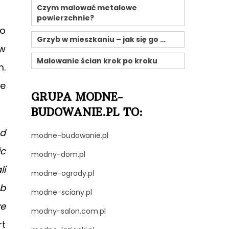
Czym malować metalowe
powierzchnie?
to
Grzyb w mieszkaniu – jak się go …
ew
Malowanie ścian krok po kroku
m.
ce
GRUPA MODNE-
BUDOWANIE.PL TO:
ąd
modne-budowanie.pl
ic
modny-dom.pl
li
modne-ogrody.pl
ub
modne-sciany.pl
ze
modny-salon.com.pl
rt