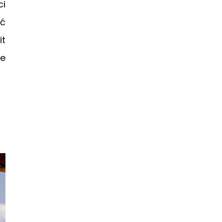
ci
ać
it
ie