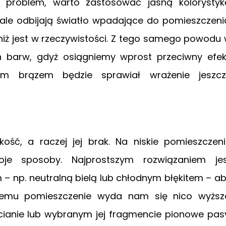
n problem, warto zastosować jasną kolorystyk
nale odbijają światło wpadające do pomieszczeni
niż jest w rzeczywistości. Z tego samego powodu
 barw, gdyż osiągniemy wprost przeciwny efek
ym brązem będzie sprawiał wrażenie jeszcz
ść, a raczej jej brak. Na niskie pomieszczen
e sposoby. Najprostszym rozwiązaniem jes
 – np. neutralną bielą lub chłodnym błękitem – a
i temu pomieszczenie wyda nam się nico wyższ
cianie lub wybranym jej fragmencie pionowe pas