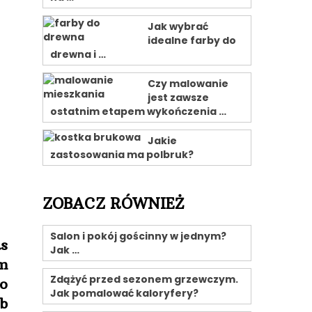
Jak wybrać
idealne farby do
drewna i …
Czy malowanie
jest zawsze
ostatnim etapem wykończenia …
Jakie
zastosowania ma polbruk?
ZOBACZ RÓWNIEŻ
Salon i pokój gościnny w jednym?
as
Jak …
m
Zdążyć przed sezonem grzewczym.
o
Jak pomalować kaloryfery?
b