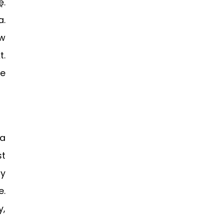
ę.
a.
 w
t.
e
ia
t
by
e.
y,