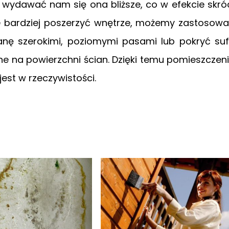
 wydawać nam się ona bliższe, co w efekcie skró
e bardziej poszerzyć wnętrze, możemy zastosow
anę szerokimi, poziomymi pasami lub pokryć suf
e na powierzchni ścian. Dzięki temu pomieszczen
est w rzeczywistości.