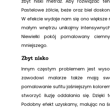
zbyt niski metraż. Aby rozwiązać te
Pastelowe żółcie, beże oraz biel dosko
W efekcie wydaje nam się ono większe 
małym wnętrzu unikajmy intensywnych
Niewielki pokój pomalowany ciemn
mniejszego.
Zbyt nisko
Innym częstym problemem jest wysoko
zawodowi malarze także mają swoj
pomalowanie sufitu jaśniejszym kolorem
stworzyć iluzję oddalania się. Dzięk
Podobny efekt uzyskamy, malując na ś