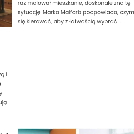
raz malował mieszkanie, doskonale zna tę
sytuację. Marka Malfarb podpowiada, czy
się kierować, aby z łatwością wybrać …
ą i
a
y
ują