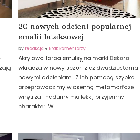
20 nowych odcieni popularnej
emalii lateksowej
by
redakcja
Brak komentarzy
ę
Akrylowa farba emulsyjna marki Dekoral
zają
wkracza w nowy sezon z aż dwudziestoma
a
nowymi odcieniami. Z ich pomocą szybko
przeprowadzimy wiosenną metamorfozę
wnętrza i nadamy mu lekki, przyjemny
charakter. W …