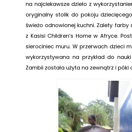
na najciekawsze dzieło z wykorzystani
oryginalny stolik do pokoju dziecięceg
świeżo odnowionej kuchni. Zalety farby
z Kasisi Children’s Home w Afryce. P
sierociniec muru. W przerwach dzieci m
wykorzystywana na przykład do nauk
Zambii została użyta na zewnątrz i póki c