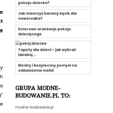
pokoju dziecka?
wa
Jak stworzyć barwny kącik dla
noworodka?
kt
Kolorowe aranżacje pokoju
ię
dziecięcego
Tapety dla dzieci – jak wybrać
idealną …
Modny i bezpieczny pomysł na
by
odświeżenie mebli
ch
na
GRUPA MODNE-
ą”
BUDOWANIE.PL TO:
ie
modne-budowanie.pl