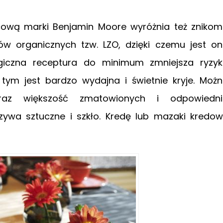
licową marki Benjamin Moore wyróżnia też zniko
ów organicznych tzw. LZO, dzięki czemu jest o
ogiczna receptura do minimum zmniejsza ryzy
a tym jest bardzo wydajna i świetnie kryje. Moż
az większość zmatowionych i odpowiedni
zywa sztuczne i szkło. Kredę lub mazaki kredo