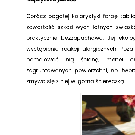
Oprócz bogatej kolorystyki farbę tab
zawartość szkodliwych lotnych związk
praktycznie bezzapachowa. Jej ekol
wystąpienia reakcji alergicznych. Poz
pomalować nią ścianę, mebel or
zagruntowanych powierzchni, np. twor
zmywa się z niej wilgotną ściereczką.