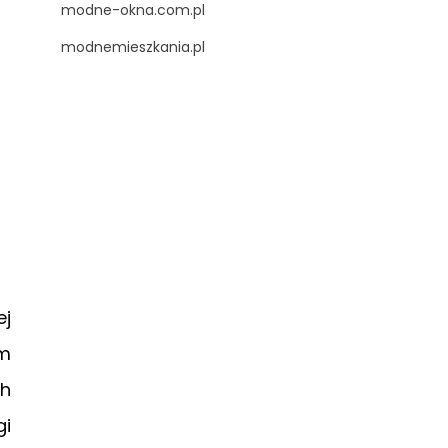
modne-okna.com.pl
modnemieszkania.pl
ej
ym
ch
gi