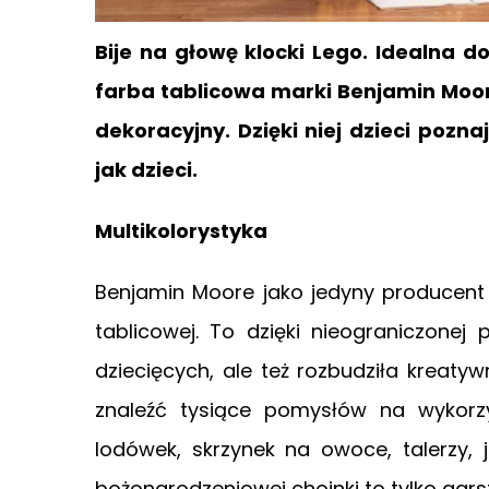
Bije na głowę klocki Lego. Idealna do
farba tablicowa marki Benjamin Moore
dekoracyjny. Dzięki niej dzieci pozn
jak dzieci.
Multikolorystyka
Benjamin Moore jako jedyny producent
tablicowej. To dzięki nieograniczone
dziecięcych, ale też rozbudziła kreat
znaleźć tysiące pomysłów na wykorzys
lodówek, skrzynek na owoce, talerzy, 
bożonarodzeniowej choinki to tylko ga