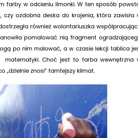
em farby w odcieniu limonki. W ten sposób powst
o, czy ozdobna deska do krojenia, która zawisła
 dostrzegła również wolontariuszka współpracują
ostanowiła pomalować nią fragment ogradzające
ogą po nim malować, a w czasie lekcji tablica je
i matematyki. Choć jest to farba wewnętrzna
o „dzielnie znosi” tamtejszy klimat.