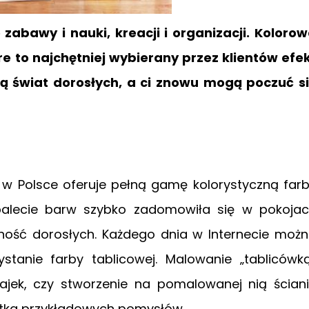
 zabawy i nauki, kreacji i organizacji. Koloro
 to najchętniej wybierany przez klientów efe
ają świat dorosłych, a ci znowu mogą poczuć s
 w Polsce oferuje pełną gamę kolorystyczną far
j palecie barw szybko zadomowiła się w pokoja
ywność dorosłych. Każdego dnia w Internecie moż
tanie farby tablicowej. Malowanie „tablicówk
jajek, czy stworzenie na pomalowanej nią ścian
rstka przykładowych pomysłów.