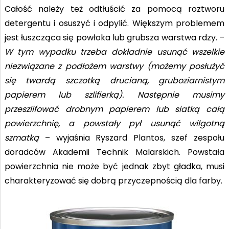
Całość należy też odtłuścić za pomocą roztworu
detergentu i osuszyć i odpylić. Większym problemem
jest łuszcząca się powłoka lub grubsza warstwa rdzy. –
W tym wypadku trzeba dokładnie usunąć wszelkie
niezwiązane z podłożem warstwy (możemy posłużyć
się twardą szczotką drucianą, gruboziarnistym
papierem lub szlifierką). Następnie musimy
przeszlifować drobnym papierem lub siatką całą
powierzchnię, a powstały pył usunąć wilgotną
szmatką
– wyjaśnia Ryszard Plantos, szef zespołu
doradców Akademii Technik Malarskich. Powstała
powierzchnia nie może być jednak zbyt gładka, musi
charakteryzować się dobrą przyczepnością dla farby.